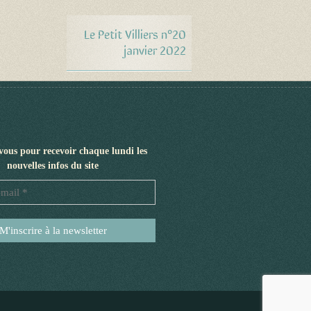
Le Petit Villiers n°20
janvier 2022
-vous pour recevoir chaque lundi les
nouvelles infos du site
Adresse
e-
mail
*