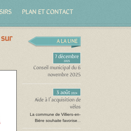
SIRS
PLAN ET CONTACT
 sur
A LA UNE
7 décembre
2025
Conseil municipal du 6
novembre 2025
3 août
2024
Aide à l’acquisition de
vélos
La commune de Villiers-en-
Bière souhaite favorise...