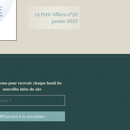
Le Petit Villiers n°20
janvier 2022
-vous pour recevoir chaque lundi les
nouvelles infos du site
Adresse
e-
mail
*