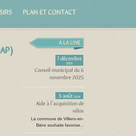
SIRS
PLAN ET CONTACT
A LA UNE
OAP)
7 décembre
2025
Conseil municipal du 6
novembre 2025
3 août
2024
Aide à l’acquisition de
vélos
La commune de Villiers-en-
Bière souhaite favorise...