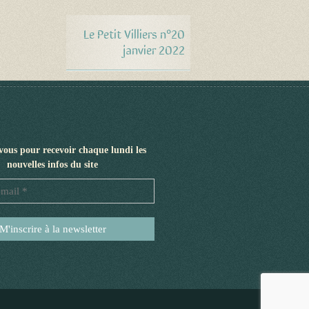
Le Petit Villiers n°20
janvier 2022
-vous pour recevoir chaque lundi les
nouvelles infos du site
Adresse
e-
mail
*